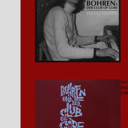
20
DoC
Lab