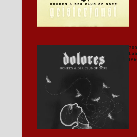
20
Lab
IPE