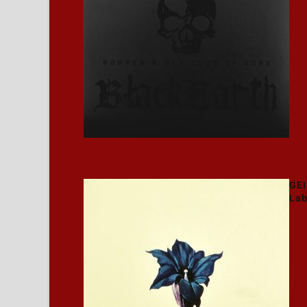
GE
Lab