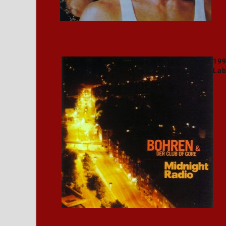
199
La