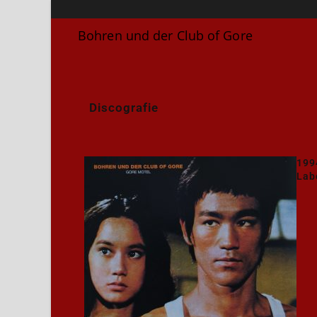
Bohren und der Club of Gore
Discografie
199
Lab