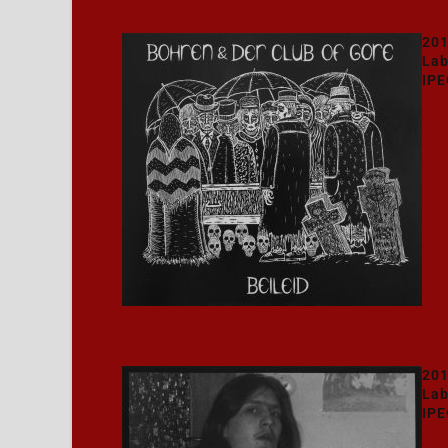
201
Lab
IPE
201
Lab
IPE