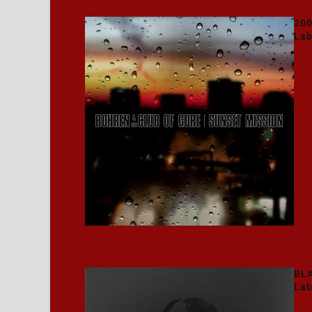
200
Lab
BL
Lab